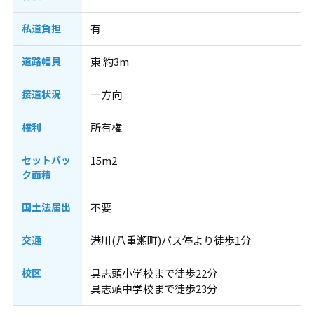
私道負担
有
道路幅員
東 約3m
接道状況
一方向
権利
所有権
セットバッ
15m2
ク面積
国土法届出
不要
交通
港川(八重瀬町)バス停より徒歩1分
校区
具志頭小学校まで徒歩22分
具志頭中学校まで徒歩23分