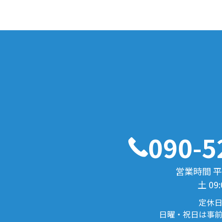
ゲ
ー
シ
ョ
ン
090-5
営業時間 平日1
土 09:
定休
日曜・祝日は事