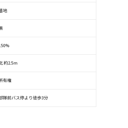
墓地
無
150%
北 約2.5m
所有権
部隊前バス停より徒歩3分