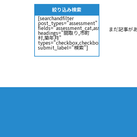
絞り込み検索
[searchandfilter
post_types="assessment"
fields="assessment_cat,assessment_locat
まだ記事が
headings="間取り,市町
村,築年月"
types="checkbox,checkbox,checkbox"
submit_label="検索"]