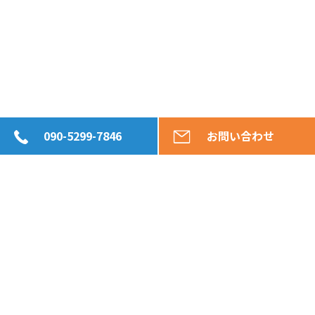
090-5299-7846
お問い合わせ
お客様のご所有不動産の
査定・買取、新築住宅の購入、
遊休資産等の活用も、ご相談内容を問わず
承っております。