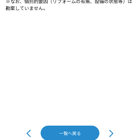
※なお、個別的要因（リフォームの有無、設備の状態等）は
勘案していません。
投
稿
一覧へ戻る
ナ