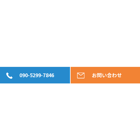
090-5299-7846
お問い合わせ
お客様のご所有不動産の
査定・買取、新築住宅の購入、
遊休資産等の活用も、ご相談内容を問わず