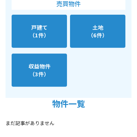
売買物件
戸建て
土地
（1件）
（6件）
収益物件
（3件）
物件一覧
まだ記事がありません