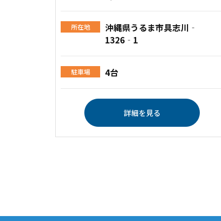
沖縄県うるま市具志川‐
所在地
1326‐1
4台
駐車場
詳細を見る