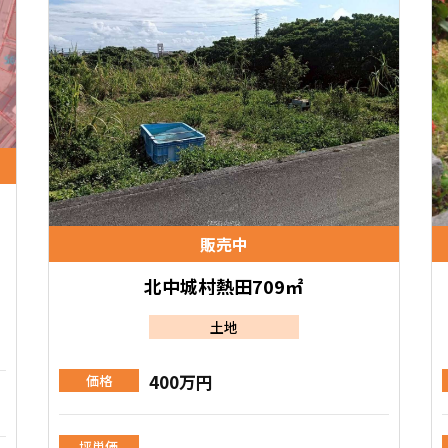
販売中
北中城村熱田709㎡
土地
400万円
価格
-
坪単価