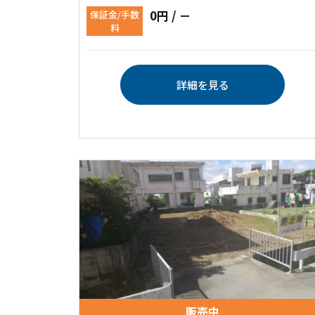
0円 / －
保証金/手数
料
詳細を見る
販売中