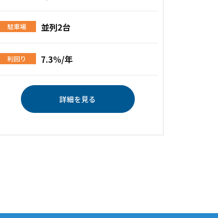
並列2台
駐車場
7.3%/年
利回り
詳細を見る