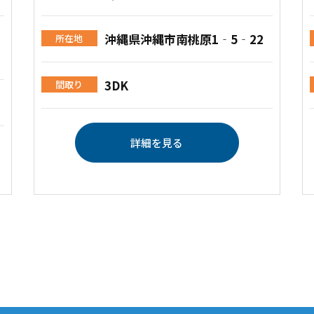
沖縄県沖縄市南桃原1‐5‐22
所在地
3DK
間取り
詳細を見る